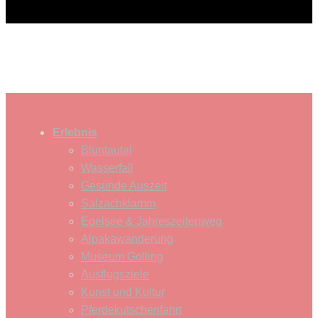
Erlebnis
Bluntautal
Wasserfall
Gesunde Auszeit
Salzachklamm
Egelsee & Jahreszeitenweg
Alpakawanderung
Museum Golling
Ausflugsziele
Kunst und Kultur
Pferdekutschenfahrt