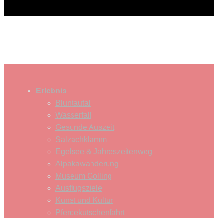
Erlebnis
Bluntautal
Wasserfall
Gesunde Auszeit
Salzachklamm
Egelsee & Jahreszeitenweg
Alpakawanderung
Museum Golling
Ausflugsziele
Kunst und Kultur
Pferdekutschenfahrt